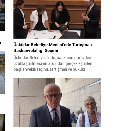
a
Üsküdar Belediye Meclisi’nde Tartışmalı
Başkanvekilliği Seçimi
Üsküdar Belediyesi’nde, başkanın görevden
uzaklaştırılmasının ardından gerçekleştirilen
başkanvekili seçimi, tartışmalı ve hukuki
itirazlara konu olacak uygulamalarla gündeme
geldi. Yapılan oylamada usul ve gizlilikle ilgili
ciddi iddialar ortaya atıldı; bazı oyların geçersiz
sayılması ve meclis içindeki yönlendirmeler
kamuoyunda tepkilere yol açtı. Seçim sürecinde
yaşanan gelişmeler, parti grupları arasındaki
gerilimi artırdı. CHP’nin...