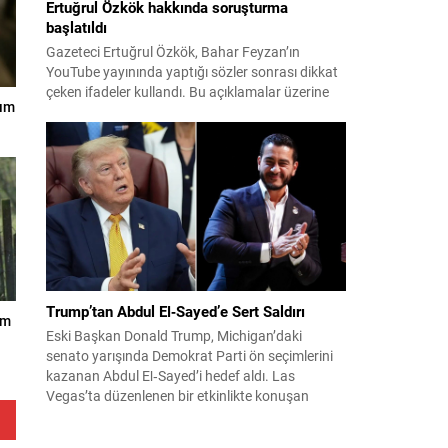
Ertuğrul Özkök hakkında soruşturma
başlatıldı
Gazeteci Ertuğrul Özkök, Bahar Feyzan’ın
YouTube yayınında yaptığı sözler sonrası dikkat
çeken ifadeler kullandı. Bu açıklamalar üzerine
nım
İstanbul Cumhuriyet Başsavcılığı tarafından
Özkök hakkında ‘Cumhurbaşkanına hakaret’
suçundan re’sen soruşturma başlatıldı. Özkök,
hakkındaki soruşturma kapsamında
Çağlayan’daki İstanbul Adalet Sarayı’na giderek
savcılığa ifade verdi. İfadesinin ardından
adliyeden ayrıldığı bildirildi. Programdaki sözleri
ve savunması...
Trump’tan Abdul El‑Sayed’e Sert Saldırı
am
Eski Başkan Donald Trump, Michigan’daki
senato yarışında Demokrat Parti ön seçimlerini
kazanan Abdul El‑Sayed’i hedef aldı. Las
Vegas’ta düzenlenen bir etkinlikte konuşan
Trump, El‑Sayed’i İsrail ve Yahudi toplumuna
karşı olumsuz duygular taşıyan bir kişi olmakla