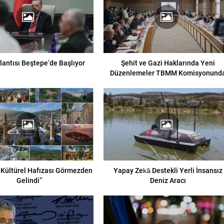
lantısı Beştepe’de Başlıyor
Şehit ve Gazi Haklarında Yeni
Düzenlemeler TBMM Komisyonund
 Kültürel Hafızası Görmezden
Yapay Zekâ Destekli Yerli İnsansız
Gelindi”
Deniz Aracı