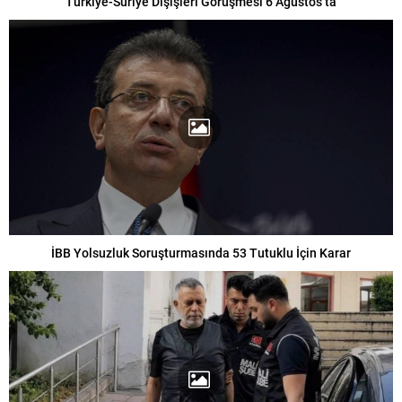
Türkiye-Suriye Dışişleri Görüşmesi 6 Ağustos’ta
İBB Yolsuzluk Soruşturmasında 53 Tutuklu İçin Karar