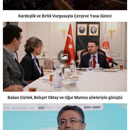
Kardeşlik ve Birlik Vurgusuyla Çerçeve Yasa Süreci
Bakan Gürlek, Behçet Oktay ve Uğur Mumcu aileleriyle görüştü