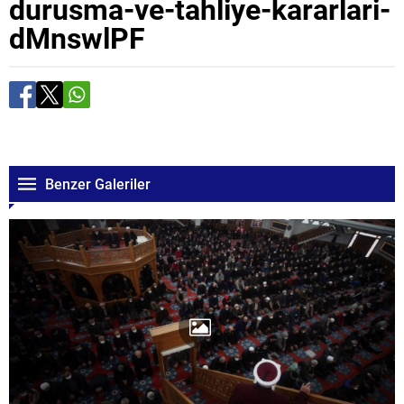
durusma-ve-tahliye-kararlari-
dMnswlPF
Benzer Galeriler