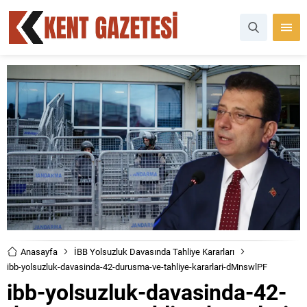
Anasayfa
İBB Yolsuzluk Davasında Tahliye Kararları
ibb-yolsuzluk-davasinda-42-durusma-ve-tahliye-kararlari-dMnswlPF
ibb-yolsuzluk-davasinda-42-