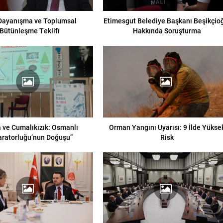
 Dayanışma ve Toplumsal
Etimesgut Belediye Başkanı Beşikçio
Bütünleşme Teklifi
Hakkında Soruşturma
 ve Cumalıkızık: Osmanlı
Orman Yangını Uyarısı: 9 İlde Yükse
ratorluğu’nun Doğuşu”
Risk