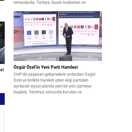
temaslarda, Türkiye, Suudi Arabistan ve
Pakistan arasında savunma alanında yeni bir iş
birliği çerçevesi oluşturuldu. Ziyaretin en somut
çıktısı, üç ülkenin imza attığı Mekke Ortak
Savunma Anlaşması oldu. Anlaşma; ortak
güvenlik yaklaşımıyla bölgesel barış, istikrar...
Özgür Özel’in Yeni Parti Hamlesi
el
CHP’de yaşanan gelişmelerin ardından Özgür
Özel ve birlikte hareket eden ekip partiden
ayrılarak siyasi alanda yeni bir yön çizmeye
başladı. Temmuz sonunda kurulan ve
kamuoyunda “Yeni Parti” olarak anılan oluşum,
kısa sürede muhalif medyanın gündemine girdi.
Kuruluşun hemen ardından bazı anket sonuçları
kamuoyuna yansıyınca, partinin tabanda karşılık
bulduğu iddiaları gündemi...