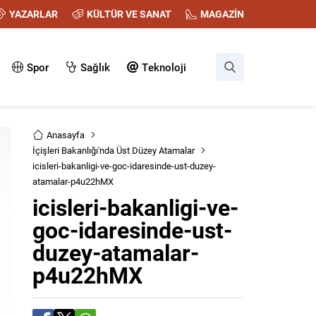
YAZARLAR
KÜLTÜR VE SANAT
MAGAZİN
Spor
Sağlık
Teknoloji
Anasayfa
İçişleri Bakanlığı'nda Üst Düzey Atamalar
icisleri-bakanligi-ve-goc-idaresinde-ust-duzey-
atamalar-p4u22hMX
icisleri-bakanligi-ve-
goc-idaresinde-ust-
duzey-atamalar-
p4u22hMX