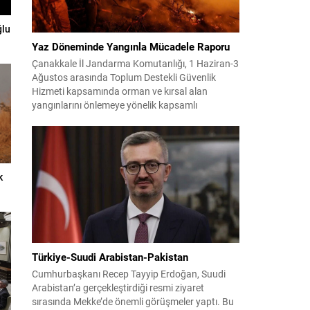
ğlu
Yaz Döneminde Yangınla Mücadele Raporu
Çanakkale İl Jandarma Komutanlığı, 1 Haziran-3
Ağustos arasında Toplum Destekli Güvenlik
Hizmeti kapsamında orman ve kırsal alan
yangınlarını önlemeye yönelik kapsamlı
bilgilendirme çalışmaları yürüttü. On iki ilçede
görev yapan 178 tim ve 742 personel, sahada
aktif olarak halkı bilinçlendirdi ve denetim
faaliyetleri gerçekleştirdi. Faaliyetler esnasında
bin 315 biçerdöver ve balya...
k
Türkiye-Suudi Arabistan-Pakistan
Cumhurbaşkanı Recep Tayyip Erdoğan, Suudi
Arabistan’a gerçekleştirdiği resmi ziyaret
sırasında Mekke’de önemli görüşmeler yaptı. Bu