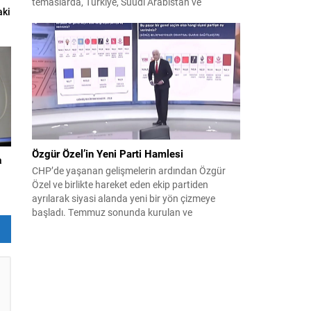
temaslarda, Türkiye, Suudi Arabistan ve
aki
Pakistan arasında savunma alanında yeni bir iş
birliği çerçevesi oluşturuldu. Ziyaretin en somut
çıktısı, üç ülkenin imza attığı Mekke Ortak
Savunma Anlaşması oldu. Anlaşma; ortak
güvenlik yaklaşımıyla bölgesel barış, istikrar...
Özgür Özel’in Yeni Parti Hamlesi
a
CHP’de yaşanan gelişmelerin ardından Özgür
Özel ve birlikte hareket eden ekip partiden
ayrılarak siyasi alanda yeni bir yön çizmeye
başladı. Temmuz sonunda kurulan ve
kamuoyunda “Yeni Parti” olarak anılan oluşum,
kısa sürede muhalif medyanın gündemine girdi.
Kuruluşun hemen ardından bazı anket sonuçları
kamuoyuna yansıyınca, partinin tabanda karşılık
bulduğu iddiaları gündemi...