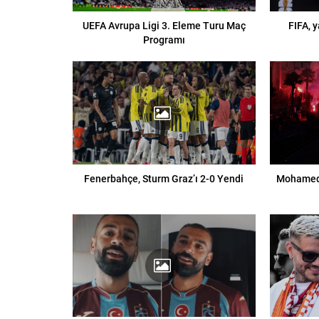
UEFA Avrupa Ligi 3. Eleme Turu Maç
FIFA, 
Programı
Fenerbahçe, Sturm Graz’ı 2-0 Yendi
Mohamed 