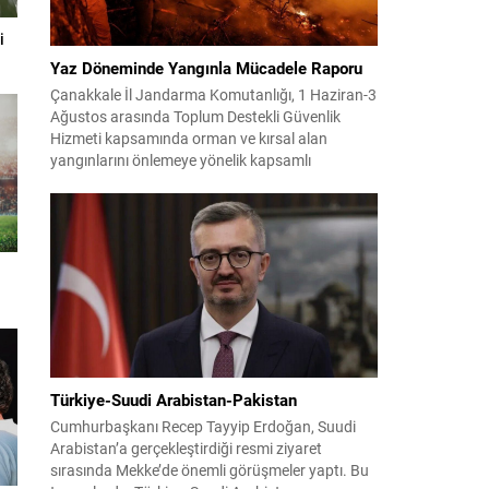
i
Yaz Döneminde Yangınla Mücadele Raporu
Çanakkale İl Jandarma Komutanlığı, 1 Haziran-3
Ağustos arasında Toplum Destekli Güvenlik
Hizmeti kapsamında orman ve kırsal alan
yangınlarını önlemeye yönelik kapsamlı
bilgilendirme çalışmaları yürüttü. On iki ilçede
görev yapan 178 tim ve 742 personel, sahada
aktif olarak halkı bilinçlendirdi ve denetim
faaliyetleri gerçekleştirdi. Faaliyetler esnasında
bin 315 biçerdöver ve balya...
Türkiye-Suudi Arabistan-Pakistan
Cumhurbaşkanı Recep Tayyip Erdoğan, Suudi
Arabistan’a gerçekleştirdiği resmi ziyaret
sırasında Mekke’de önemli görüşmeler yaptı. Bu