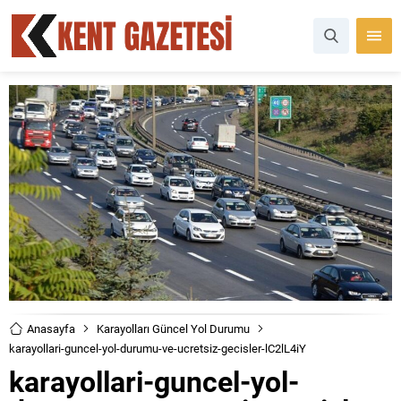
Anasayfa
Karayolları Güncel Yol Durumu
karayollari-guncel-yol-durumu-ve-ucretsiz-gecisler-lC2lL4iY
karayollari-guncel-yol-