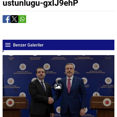
ustunlugu-gxIJ9ehP
Benzer Galeriler