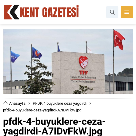
Anasayfa
PFDK 4 büyüklere ceza yağdırdı
pfdk-4-buyuklere-ceza-yagdirdi-A7IDvFkW.jpg
pfdk-4-buyuklere-ceza-
yagdirdi-A7IDvFkW.jpg