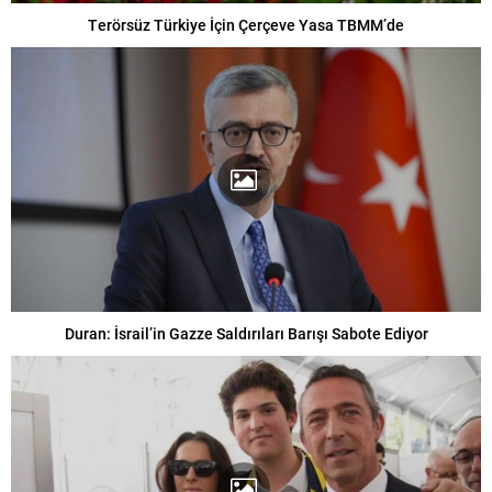
Terörsüz Türkiye İçin Çerçeve Yasa TBMM’de
Duran: İsrail’in Gazze Saldırıları Barışı Sabote Ediyor