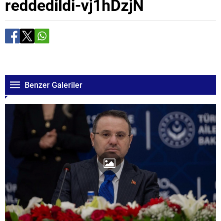
reddedildi-vj1hDzjN
Benzer Galeriler