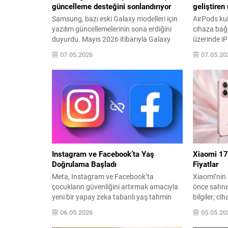
güncelleme desteğini sonlandırıyor
geliştiren
Samsung, bazı eski Galaxy modelleri için
AirPods kul
yazılım güncellemelerinin sona erdiğini
cihaza bağ
duyurdu. Mayıs 2026 itibarıyla Galaxy
üzerinde iP
A13, Galaxy A23 ve Galaxy M33 5G
doğrudan e
07.05.2026
07.05.20
modelleri yıl içindeki resmi güncelleme
üçüncü tar
döngüsünden çıkarılıyor. 2022’de Android
birçok App
12 tabanlı One UI 4.0 ile satışa sunulan
kullanılabil
bu cihazlar, piyasaya sürüldükleri tarihten
Android ve 
itibaren yaklaşık dört yıl boyunca
AirPods den
düzenli...
uygulamalar
sadece Appl
Instagram ve Facebook’ta Yaş
Xiaomi 17T
Doğrulama Başladı
Fiyatlar
Meta, Instagram ve Facebook’ta
Xiaomi’nin 
çocukların güvenliğini artırmak amacıyla
önce sahne
yeni bir yapay zeka tabanlı yaş tahmin
bilgiler; ci
sistemi getirdi. Kullanıcıların beyan
özellikleri
06.05.2026
05.05.20
ettikleri yaşa sadece güvenmek yerine,
dair ayrınt
platform davranışları ve paylaşılan
ve Pro mod