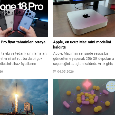
n farkları dikkat çekiyor.
serisindeki bazı modeller de zamdan
vdeli modelde 6,59 inç 120Hz
etkilendi. Yeni fiyatlandırma, giriş
ulunurken, metal çerçeveli
segmentinden en üst segmente kadar
geniş bir ürün yelpazesini...
Pro fiyat tahminleri ortaya
Apple, en ucuz Mac mini modelini
kaldırdı
talebi ve tedarik sınırlamaları,
Apple, Mac mini serisinde sessiz bir
etlerini artırdı; bu da birçok
güncelleme yaparak 256 GB depolama
icisini cihaz fiyatlarını
seçeneğini satıştan kaldırdı. Artık giriş
 zorunda bıraktı. Buna karşın
seviyesi tercihlerini yapmak isteyen
26
04.05.2026
eni analizler, Apple’ın bu
kullanıcılar doğrudan 512 GB depolama
 çıkarmayı planladığı iPhone
modele yönlendirilmiş durumda. Şirketi
Pro Max modellerinde daha
yapılandırma aracından kaldırma
fiyat yaklaşımı
kararıyla birlikte M4 çipli ve 16 GB RAM’
leceğini gösteriyor. Analist
en düşük konfigürasyonun fiyatı
 raporuna göre, Apple temel...
otomatik olarak yükseldi; 256 GB’lık
modelin...