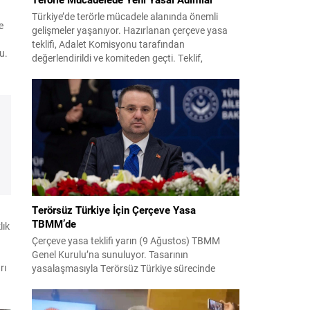
Türkiye’de terörle mücadele alanında önemli
e
gelişmeler yaşanıyor. Hazırlanan çerçeve yasa
teklifi, Adalet Komisyonu tarafından
u.
değerlendirildi ve komiteden geçti. Teklif,
k
güvenlik ve adalet dengesi gözetilerek tasarlandı;
rol
amaç uygulamada belirsizlikleri azaltmak ve
u.
hukuki süreçleri hızlandırmak olarak açıklandı.
Teklifin Kapsamı ve Hedefleri Çerçeve yasa;
terörün finansmanı, örgüt yapısının çözülmesi,
istihbarat paylaşımı ve mağdur...
Terörsüz Türkiye İçin Çerçeve Yasa
TBMM’de
lık
Çerçeve yasa teklifi yarın (9 Ağustos) TBMM
Genel Kurulu’na sunuluyor. Tasarının
rı
yasalaşmasıyla Terörsüz Türkiye sürecinde
önemli bir eşik daha geride bırakılmış olacak.
Adalet Bakanı Akın Gürlek, Iğdır’da düzenlenen
ds
13. Dijital Medya Çalıştayı’nda teklifin yol