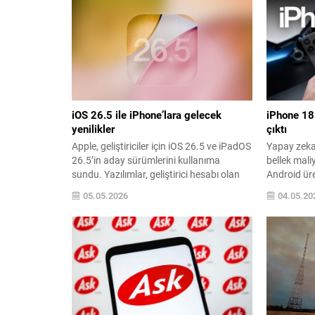
içerikler analiz edilerek daha gerçekçi bir
hem de ekra
yaş profili oluşturulacak. Şirket, bu
Plastik gö
teknolojinin yüz tanıma olmadığını,
bir panel b
amacın kimlik tespiti değil uygun yaş
Pro...
grubunu...
iOS 26.5 ile iPhone’lara gelecek
iPhone 18 
yenilikler
çıktı
Apple, geliştiriciler için iOS 26.5 ve iPadOS
Yapay zeka 
26.5’in aday sürümlerini kullanıma
bellek maliy
sundu. Yazılımlar, geliştirici hesabı olan
Android üret
kullanıcıların cihazlarındaki Ayarlar >
yükseltmek
05.05.2026
04.05.20
Yazılım Güncelleme menüsünden
sektördeki y
indirilebiliyor. Bu güncelleme paketi, daha
sonbaharda
önceki beta döngüsünün hemen
18 Pro ve 
ardından geliyor ve cihazlara küçük
dengeli bir 
iyileştirmeler ile altyapı hazırlıkları
benimseyebi
getiriyor. Yeni özellikler ve ertelenen
Jeff Pu’nun
yenilikler iOS 27’ye ertelenen...