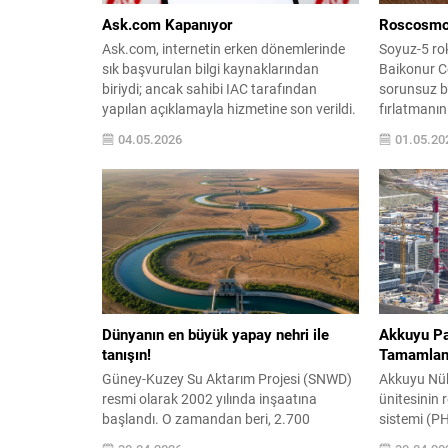
Ask.com Kapanıyor
Roscosmos’
Ask.com, internetin erken dönemlerinde
Soyuz-5 roke
sık başvurulan bilgi kaynaklarından
Baikonur 
biriydi; ancak sahibi IAC tarafından
sorunsuz bi
yapılan açıklamayla hizmetine son verildi.
fırlatmanı
Platform, kuruluşundan bu yana yaşadığı
yükselirken
04.05.2026
01.05.20
dönüşümlerin ardından arama işindeki
özellikleri
varlığını sürdüremeyeceğini belirtti.
motorlarıyl
Kurucuları Garrett Gruener ve David
dünyanın en 
Warthen tarafından geliştirilen site,
motorlarınd
başlangıçta Ask Jeeves adıyla
roketin yük
kullanıcıları doğal dille sorular sormaya
oranda artı
teşvik ediyordu....
açıklamalar
Dünyanın en büyük yapay nehri ile
Akkuyu Pa
tanışın!
Tamamlan
Güney-Kuzey Su Aktarım Projesi (SNWD)
Akkuyu Nük
resmi olarak 2002 yılında inşaatına
ünitesinin 
başlandı. O zamandan beri, 2.700
sistemi (P
kilometreden fazla kanal, tünel ve su
tamamlandı