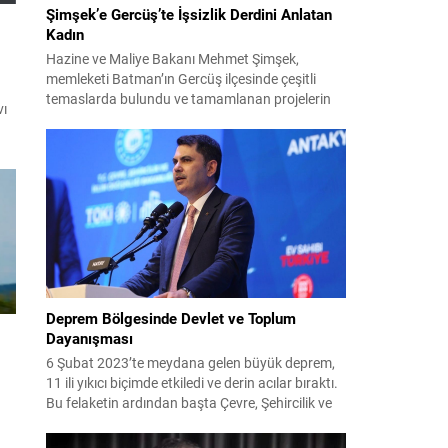
Şimşek’e Gercüş’te İşsizlik Derdini Anlatan
Kadın
Hazine ve Maliye Bakanı Mehmet Şimşek,
memleketi Batman’ın Gercüş ilçesinde çeşitli
temaslarda bulundu ve tamamlanan projelerin
vı
açılış törenlerine katıldı. Ziyareti sırasında, bölge
sakinleriyle sohbet ettiği esnada bir yaşlı kadının
çocuklarının işsizliğine dair yakınmasını dinledi.
Kadının dertlerini Kürtçe olarak doğrudan Bakan
Şimşek’e aktarması, orada bulunanların ilgisini
çekti. Şimşek ise samimi bir...
t
Deprem Bölgesinde Devlet ve Toplum
Dayanışması
6 Şubat 2023’te meydana gelen büyük deprem,
11 ili yıkıcı biçimde etkiledi ve derin acılar bıraktı.
Bu felaketin ardından başta Çevre, Şehircilik ve
İklim Değişikliği Bakanlığı olmak üzere devletin
tüm kurumları, hayatı yeniden inşa etmek için