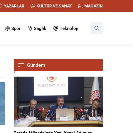
YAZARLAR
KÜLTÜR VE SANAT
MAGAZİN
Spor
Sağlık
Teknoloji
Gündem
Terörle Mücadelede Yeni Yasal Adımlar