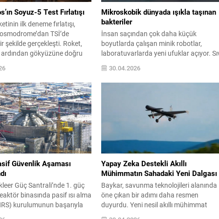
ın Soyuz-5 Test Fırlatışı
Mikroskobik dünyada ışıkla taşınan
bakteriler
tinin ilk deneme fırlatışı,
Cosmodrome’dan TSİ’de
İnsan saçından çok daha küçük
r şekilde gerçekleşti. Roket,
boyutlarda çalışan minik robotlar,
n ardından gökyüzüne doğru
laboratuvarlarda yeni ufuklar açıyor. Sı
, yeni nesil tasarımının temel
ortamlarda biyolojik materyalleri
26
30.04.2026
 üzerinde duruldu. Güçlü
doğrudan yönlendirebilen bu cihazlar,
a dikkat çeken Soyuz-5,
bakteri topluluklarını toplama ve
etkili sıvı yakıtlı
yönlendirme işlemlerini başarıyla
an birini barındırıyor ve bu da
gerçekleştiriyor. IŞIĞIN GÜCÜYLE
 taşıma kapasitesini önemli
HAREKET EDİYORLARAlman bilim
rabiliyor. Resmi
insanları bu cihazları, tek tek fotonların
a...
geri tepme kuvvetini kullanarak hareke
ettiriyor. Bu itici güçler sayesinde...
sif Güvenlik Aşaması
Yapay Zeka Destekli Akıllı
dı
Mühimmatın Sahadaki Yeni Dalgası
leer Güç Santrali’nde 1. güç
Baykar, savunma teknolojileri alanında
reaktör binasında pasif ısı alma
öne çıkan bir adımı daha resmen
HRS) kurulumunun başarıyla
duyurdu. Yeni nesil akıllı mühimmat
ğı açıklandı. Proje
sistemi olan Mızrak, yapay zekâyla