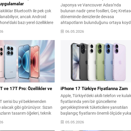
 uygulamalar
Japonya ve Vancouver Adası’nda
aklıklar Bluetooth ile pek çok
bulunan nadir çene fosilleri, Geç Kretas
lanabiliyor, ancak Android
döneminde denizlerde devasa
hone’daki bazı yerel özelliklere
ahtapotların bulunduğunu ortaya koyd
rişim sağlanamıyor. Yine de
Araştırmacılar, omurgasızların da büyü
26
06.05.2026
af uygulamalar sayesinde
boyutlara erişip ekosistemlerde baskın 
le’a özgü fonksiyon Android’de
oynayabildiğini gösteren bulgular sund
ir hale geliyor. Aşağıda,
Çene fosilleri, yüksek çözünürlüklü
Windows kullanıcılarının
tomografi ve yapay zeka destekli
eyimini zenginleştiren başlıca
analizlerle detaylandırıldı; elde edilen
 ve hangi özelliklerin hâlâ
veriler bu örneklerin 100–72 milyon yıl
e ekosisteminde kaldığına...
öncesine...
 ve 17T Pro: Özellikler ve
iPhone 17 Türkiye Fiyatlarına Zam
Apple, Türkiye’deki akıllı telefon ve kulak
T serisi bu yıl beklenenden
fiyatlarında yeni bir güncelleme
 alacak gibi görünüyor. Sızan
gerçekleştirerek tüketicilere yansıtılan
hazların tasarım öğeleri, teknik
başlangıç fiyatlarını önemli ölçüde yuka
 ve Avrupa fiyatlandırmalarına
çekti. Yapılan değişiklikler arasında
26
05.05.2026
ıları ortaya koyuyor. Standart
iPhone 17 ailesinin tüm modellerinde
eller arasında hem malzeme
kayda değer artışlar görülürken, AirPo