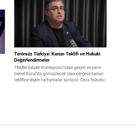
n
yoğun bir çalışma yürüttü. Güvenli, depreme
dayanıklı ve afetzedelerin huzur bulacağı
a
konutlar inşa edildi....
k
Terörsüz Türkiye: Kanun Teklifi ve Hukuki
Değerlendirmeler
TBMM Adalet Komisyonu’ndan geçen ve yarın
Genel Kurul’da görüşülecek olan çerçeve kanun
.
teklifine ilişkin tartışmalar sürüyor. Ceza hukuku
uzmanı Prof. Dr. Ersan Şen, teklifin bazı
maddelerinin kapsamı ve muhtemel etkileri
hakkında ayrıntılı değerlendirmelerde bulundu.
Şen’e göre, teklifin amaç ve kapsam bölümünde
rım
PKK/KCK suçlarına yer verildiği belirtilse de, bazı
istisnalar yöneticilerin...