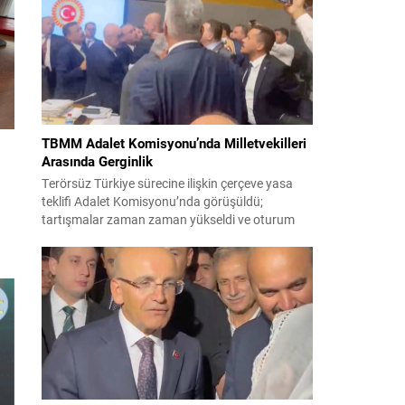
haritasına ilişkin açıklamalarda bulundu.
Etkinliğe 81 ilden yaklaşık 150 gazeteci katıldı ve
konuşma, Iğdır İl Kültür...
TBMM Adalet Komisyonu’nda Milletvekilleri
Arasında Gerginlik
Terörsüz Türkiye sürecine ilişkin çerçeve yasa
teklifi Adalet Komisyonu’nda görüşüldü;
tartışmalar zaman zaman yükseldi ve oturum
kısa süreliğine kesintiye uğradı. Komisyon
çalışmalarında kimi milletvekilleri arasında sözlü
lı
gerilim yaşandı, daha sonra fiziksel arbede çıktı.
n
Görüşme sırasında İyi Parti ile MHP milletvekilleri
arasında söz düellosu başladı; taraflar birbirlerini
li
sert ifadelerle eleştirdi. Tartışma...