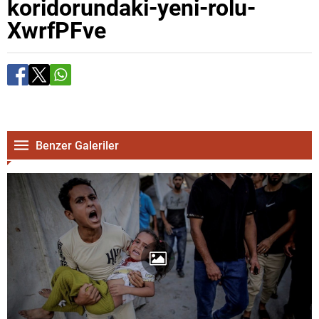
koridorundaki-yeni-rolu-
XwrfPFve
Benzer Galeriler