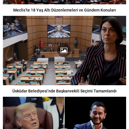
Meclis’te 18 Yaş Altı Düzenlemeleri ve Gündem Konuları
Üsküdar Belediyesi’nde Başkanvekili Seçimi Tamamlandı