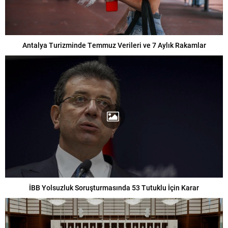
Antalya Turizminde Temmuz Verileri ve 7 Aylık Rakamlar
İBB Yolsuzluk Soruşturmasında 53 Tutuklu İçin Karar