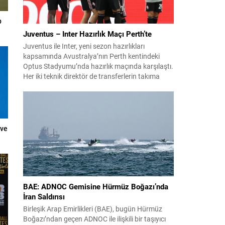
p
Juventus – Inter Hazırlık Maçı Perth’te
Juventus ile Inter, yeni sezon hazırlıkları
kapsamında Avustralya’nın Perth kentindeki
Optus Stadyumu’nda hazırlık maçında karşılaştı.
Her iki teknik direktör de transferlerin takıma
uyumunu ve oyuncuların fiziksel durumunu
değerlendirmek için bu mücadeleyi kritik bir
prova olarak kullandı. Karşılaşmada iki Türk
futbolcu sahada yer aldı: Juventus’ta Kenan
Yıldız ilk 11’de görev alırken,...
 ve
BAE: ADNOC Gemisine Hürmüz Boğazı’nda
İran Saldırısı
Birleşik Arap Emirlikleri (BAE), bugün Hürmüz
Boğazı’ndan geçen ADNOC ile ilişkili bir taşıyıcı