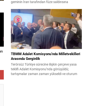
geminin İran tarafından füze saldırısına
uğradığını duyurdu. Yetkililer olayın kontrol altına
alındığını bildirirken saldırıyı kınadı ve Tahran’ı
korsanlıkla suçladı. WAM ajansının aktardığı ilk
açıklamada, ADNOC’a ait bir geminin sabah
saatlerinde hedef alındığı belirtildi; ilerleyen
dakikalarda ise BAE...
rı
TBMM Adalet Komisyonu’nda Milletvekilleri
Arasında Gerginlik
Terörsüz Türkiye sürecine ilişkin çerçeve yasa
teklifi Adalet Komisyonu’nda görüşüldü;
tartışmalar zaman zaman yükseldi ve oturum
kısa süreliğine kesintiye uğradı. Komisyon
çalışmalarında kimi milletvekilleri arasında sözlü
gerilim yaşandı, daha sonra fiziksel arbede çıktı.
Görüşme sırasında İyi Parti ile MHP milletvekilleri
arasında söz düellosu başladı; taraflar birbirlerini
sert ifadelerle eleştirdi. Tartışma...