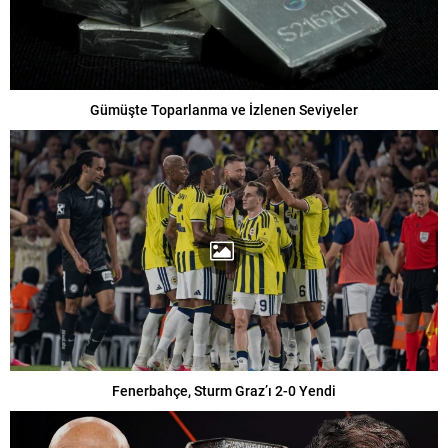
Gümüşte Toparlanma ve İzlenen Seviyeler
Fenerbahçe, Sturm Graz’ı 2-0 Yendi