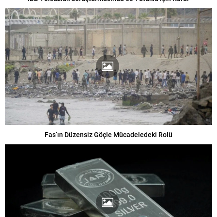
Fas’ın Düzensiz Göçle Mücadeledeki Rolü