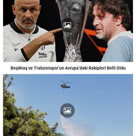
Beşiktaş ve Trabzonspor’un Avrupa’daki Rakipleri Belli Oldu