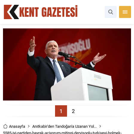
1
2
Anasayfa
Anıtkabir'den Tandoğan'a Uzanan Yol...
5585-iyi-partiden-bayrak-aciyorum-mitingi-dervisoglu-turkiyeyi-bolmek-