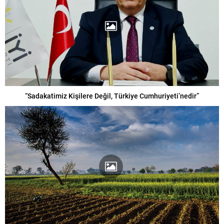
“Sadakatimiz Kişilere Değil, Türkiye Cumhuriyeti’nedir”