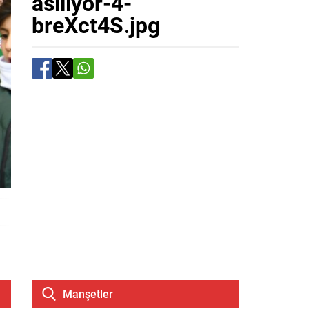
asiliyor-4-
breXct4S.jpg
Manşetler