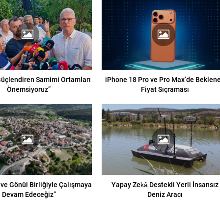
 Güçlendiren Samimi Ortamları
iPhone 18 Pro ve Pro Max’de Beklen
Önemsiyoruz”
Fiyat Sıçraması
 ve Gönül Birliğiyle Çalışmaya
Yapay Zekâ Destekli Yerli İnsansız
Devam Edeceğiz”
Deniz Aracı