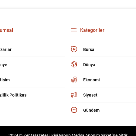
umsal
Kategoriler
zarlar
Bursa
nye
Dünya
etişim
Ekonomi
zlilik Politikası
Siyaset
Gündem
2024 © Kent Gazetesi, Kivi Group Medya Anonim Şirketi'ne Aittir