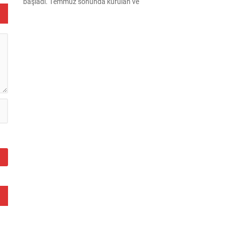
başladı. Temmuz sonunda kurulan ve
kamuoyunda “Yeni Parti” olarak anılan oluşum,
kısa sürede muhalif medyanın gündemine girdi.
Kuruluşun hemen ardından bazı anket sonuçları
kamuoyuna yansıyınca, partinin tabanda karşılık
bulduğu iddiaları gündemi...