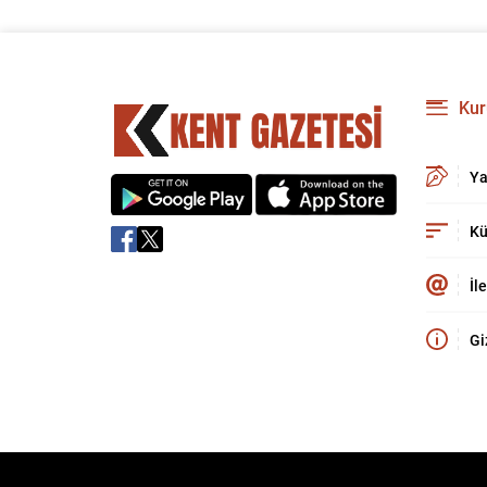
Kur
Ya
Kü
İl
Gi