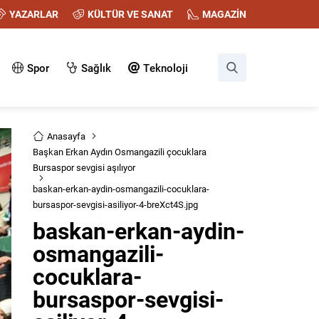
YAZARLAR
KÜLTÜR VE SANAT
MAGAZİN
Spor
Sağlık
Teknoloji
Anasayfa
Başkan Erkan Aydın Osmangazili çocuklara
Bursaspor sevgisi aşılıyor
baskan-erkan-aydin-osmangazili-cocuklara-
bursaspor-sevgisi-asiliyor-4-breXct4S.jpg
baskan-erkan-aydin-
osmangazili-
cocuklara-
bursaspor-sevgisi-