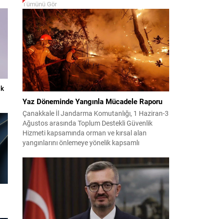
Tümünü Gör
ek
Yaz Döneminde Yangınla Mücadele Raporu
Çanakkale İl Jandarma Komutanlığı, 1 Haziran-3
Ağustos arasında Toplum Destekli Güvenlik
Hizmeti kapsamında orman ve kırsal alan
yangınlarını önlemeye yönelik kapsamlı
bilgilendirme çalışmaları yürüttü. On iki ilçede
görev yapan 178 tim ve 742 personel, sahada
aktif olarak halkı bilinçlendirdi ve denetim
faaliyetleri gerçekleştirdi. Faaliyetler esnasında
bin 315 biçerdöver ve balya...