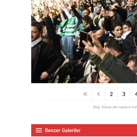
2
3
Bilgi: Klavye yön tuşlarını ku
Benzer Galeriler