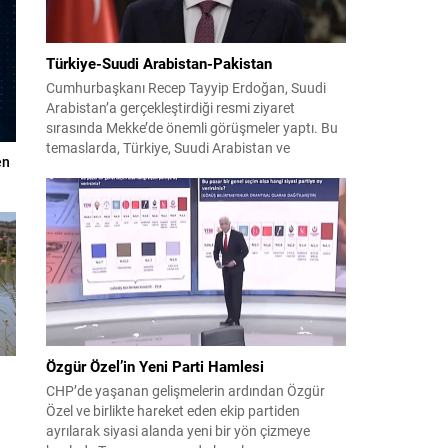
Türkiye-Suudi Arabistan-Pakistan
Cumhurbaşkanı Recep Tayyip Erdoğan, Suudi
Arabistan’a gerçekleştirdiği resmi ziyaret
sırasında Mekke’de önemli görüşmeler yaptı. Bu
temaslarda, Türkiye, Suudi Arabistan ve
en
Pakistan arasında savunma alanında yeni bir iş
birliği çerçevesi oluşturuldu. Ziyaretin en somut
çıktısı, üç ülkenin imza attığı Mekke Ortak
Savunma Anlaşması oldu. Anlaşma; ortak
güvenlik yaklaşımıyla bölgesel barış, istikrar...
Özgür Özel’in Yeni Parti Hamlesi
CHP’de yaşanan gelişmelerin ardından Özgür
Özel ve birlikte hareket eden ekip partiden
ayrılarak siyasi alanda yeni bir yön çizmeye