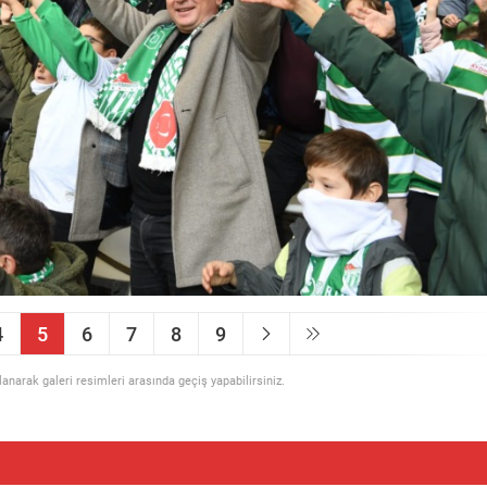
4
5
6
7
8
9
llanarak galeri resimleri arasında geçiş yapabilirsiniz.