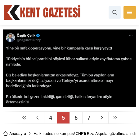
4
5
6
7
Anasayfa
Halk iradesine kumpas! CHP'li Rıza Akpolat gözaltına alındı