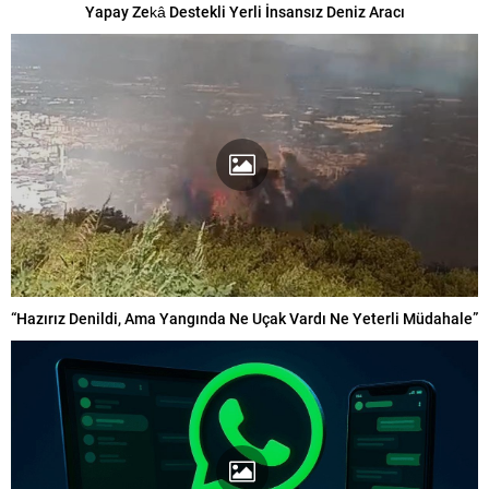
Yapay Zekâ Destekli Yerli İnsansız Deniz Aracı
“Hazırız Denildi, Ama Yangında Ne Uçak Vardı Ne Yeterli Müdahale”