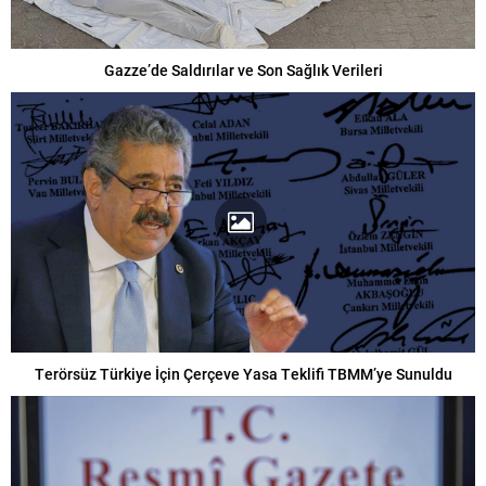
Gazze’de Saldırılar ve Son Sağlık Verileri
Terörsüz Türkiye İçin Çerçeve Yasa Teklifi TBMM’ye Sunuldu