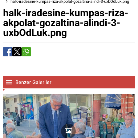
halk-iradesine-kumpas-riza-akpolat-gozaltina-alindi-3-uxbOdLuk.png
halk-iradesine-kumpas-riza-
akpolat-gozaltina-alindi-3-
uxbOdLuk.png
Benzer Galeriler